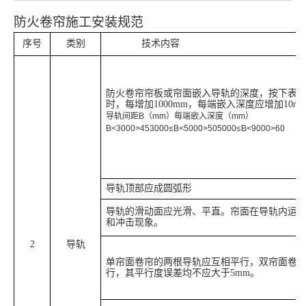
防火卷帘施工
安装
规范
序号
类别
技术内容
防火卷帘帘板或帘面嵌入导轨的深度，按下表
时，每增加1000mm，每端嵌入深度应增加10
导轨间距B（mm）每端嵌入深度（mm）
B<3000>453000≤B<5000>505000≤B<9000>60
导轨顶部应成圆弧形
导轨的滑动面应光滑、平直。帘面在导轨内运
和冲击现象。
2
导轨
单帘面卷帘的两根导轨应互相平行，双帘面卷
行，其平行度误差均不应大于5mm。