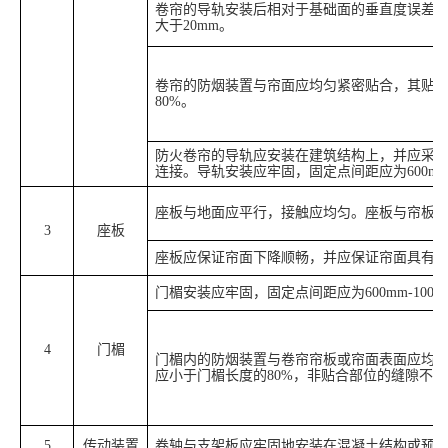
卷帘的导轨安装后相对于基础面的垂直度误差不应
大于20mm。
卷帘的防烟装置与帘面应均匀紧密贴合，其贴
80%。
防火卷帘的导轨应安装在建筑结构上，并应采
连接。导轨安装应牢固，固定点间距应为600mm-
座板与地面应平行，接触应均匀。座板与帘板
3
座板
座板应保证帘面下降顺畅，并应保证帘面具有
门楣安装应牢固，固定点间距应为600mm-1000
4
门楣
门楣内的防烟装置与卷帘帘板或帘面表面应均
应小于门楣长度的80%，非贴合部位的缝隙不应
5
传动装置
卷轴与支架板应牢固地安装在混凝土结构或预