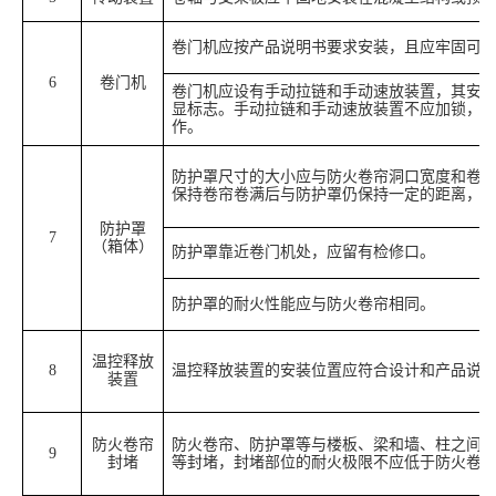
卷门机应按产品说明书要求安装，且应牢固可
6
卷门机
卷门机应设有手动拉链和手动速放装置，其安
显标志。手动拉链和手动速放装置不应加锁，
作。
防护罩尺寸的大小应与防火卷帘洞口宽度和卷
保持卷帘卷满后与防护罩仍保持一定的距离，
防护罩
7
（箱体）
防护罩靠近卷门机处，应留有检修口。
防护罩的耐火性能应与防火卷帘相同。
温控释放
8
温控释放装置的安装位置应符合设计和产品说
装置
防火卷帘
防火卷帘、防护罩等与楼板、梁和墙、柱之间
9
封堵
等封堵，封堵部位的耐火极限不应低于防火卷