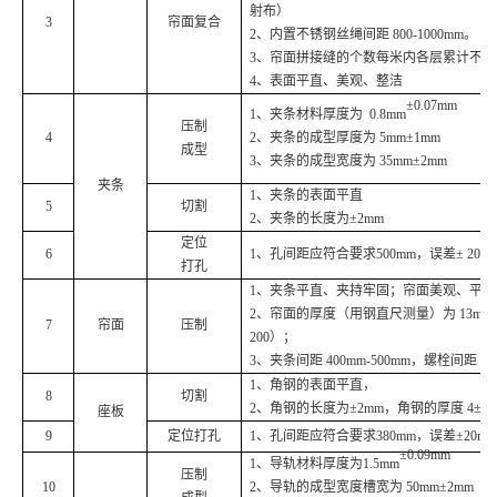
射布）
3
帘面复合
2、内置不锈钢丝绳间距 800-1000mm。
3、帘面拼接缝的个数每米内各层累计不应超
4、表面平直、美观、整洁
±0.07mm
1、夹条材料厚度为
0.8mm
压制
4
2、夹条的成型厚度为 5mm±1mm
成型
3、夹条的成型宽度为 35mm±2mm
夹条
1、夹条的表面平直
5
切割
2、夹条的长度为±2mm
定位
6
1、孔间距应符合要求500mm，误差± 20m
打孔
1、夹条平直、夹持牢固；帘面美观、平
2、帘面的厚度（用钢直尺测量）为 13mm±1mm
7
帘面
压制
200）；
3、夹条间距 400mm-500mm，螺栓间距 50
1、角钢的表面平直，
8
切割
2、角钢的长度为±2mm，角钢的厚度 4±0.
座板
9
定位打孔
1、孔间距应符合要求380mm，误差±20
±0.09mm
1、导轨材料厚度为
1.5mm
压制
10
2、导轨的成型宽度槽宽为 50mm±2mm