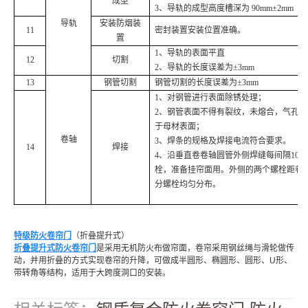
成型
3、导轨的成型高度槽深为 90mm±2mm
导轨
安装防烟装
11
密封装置安装位置准确。
置
1、导轨的表面平直
12
切割
2、导轨的长度误差为±3mm
13
钢管切割
钢管切割的长度误差为±3mm
1、对钢管进行表面除锈处理；
2、钢管表面不得有裂纹，未熔合，气孔
于母材表面；
卷轴
3、焊条的规格及焊接电流符合要求。
14
焊接
4、沿垂直卷卷轴圆管外侧焊缝每间隔1000~1
栓，准备挂帘面用。
外侧的两个螺栓距卷轴两
分螺栓均匀分布
。
特级防火卷帘门
（折叠提升式）
折叠提升式防火卷帘门
是采用无机防火布做帘面，卷帘采用钢丝绳与滑轮做传
动，并用折叠的方式实现卷帘的升降，可做成半圆形、椭圆形、圆形、U形、
带转角等结构，适用于大跨度洞口的安装。