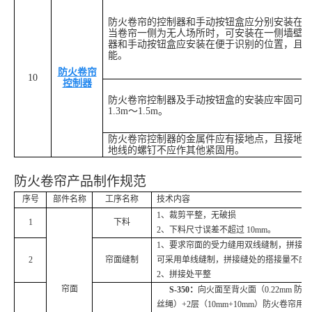
防火卷帘的控制器和手动按钮盒应分别安装在
当卷帘一侧为无人场所时，可安装在一侧墙壁
器和手动按钮盒应安装在便于识别的位置，且
能。
防火卷帘
10
控制器
防火卷帘控制器及手动按钮盒的安装应牢固可
1.3m～1.5m。
防火卷帘控制器的金属件应有接地点，且接地
地线的螺钉不应作其他紧固用。
防火卷帘产品制作规范
序号
部件名称
工序名称
技术
内容
1、裁剪平整，无破损
1
下料
2、下料尺寸误差不超过 10mm。
1、要求帘面的受力缝用双线缝制，拼接缝
2
帘面缝制
可采用单线缝制，拼接缝处的搭接量不应小
2、拼接处平整
帘面
S-
350
：
向火面至背火面（0.22mm 防火
丝绳）+
2层
（10mm+10mm）防火卷帘用