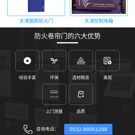
天津钢质防火门
天津控制电箱
防火卷帘门的六大优势
经验丰富
环保
选材精良
美观
上门测量
品质
咨询电话：
0532-88561298