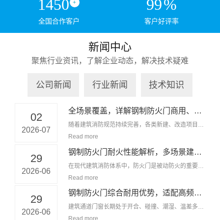
1450
99
%
+
全国合作客户
客户好评率
新闻中心
聚焦行业资讯，了解企业动态，解决技术疑难
公司新闻
行业新闻
技术知识
全场景覆盖，详解钢制防火门商用、工业多元...
02
随着建筑消防规范持续完善，各类新建、改造项目均
2026-07
需配套对应等级防火分隔构件，钢制防火门凭借分级
Read more
耐火、结...
钢制防火门耐火性能解析，多场景建筑防火分...
29
在现代建筑消防体系中，防火门是被动防火的重要组
2026-06
成构件，钢制防火门凭借稳定的耐火表现，广泛应用
Read more
于各类民...
钢制防火门综合耐用优势，适配高频通行复杂...
29
建筑通道门窗长期处于开合、碰撞、潮湿、温差多变
2026-06
环境，材质耐用性直接影响消防设施长期使用效果，
Read more