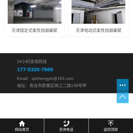
天津固定式柔性挡烟垂壁
天津电动式柔性挡烟垂壁
24小时咨询热线
177-5320-7666
Email：qdzhengyin@163.com
地址：青岛市即墨区珠江二路138号甲
网站首页
咨询电话
返回顶部