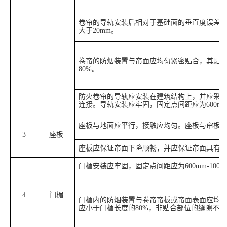
卷帘的导轨安装后相对于基础面的垂直度误差不应
大于20mm。
卷帘的防烟装置与帘面应均匀紧密贴合，其贴
80%。
防火卷帘的导轨应安装在建筑结构上，并应采
连接。导轨安装应牢固，固定点间距应为600mm-
座板与地面应平行，接触应均匀。座板与帘板
3
座板
座板应保证帘面下降顺畅，并应保证帘面具有
门楣安装应牢固，固定点间距应为600mm-1000
4
门楣
门楣内的防烟装置与卷帘帘板或帘面表面应均
应小于门楣长度的80%，非贴合部位的缝隙不应