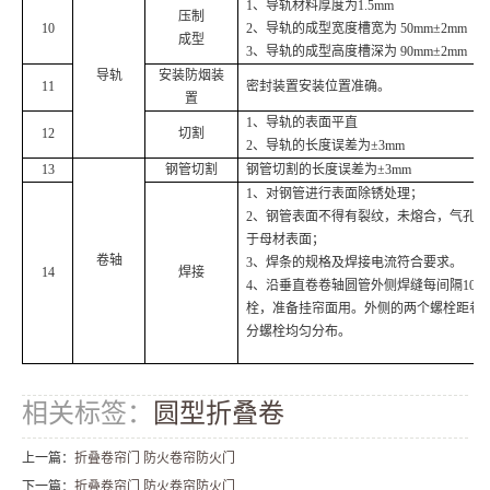
1、导轨材料厚度为
1.5mm
压制
10
2、导轨的成型宽度槽宽为 50mm±2mm
成型
3、导轨的成型高度槽深为 90mm±2mm
导轨
安装防烟装
11
密封装置安装位置准确。
置
1、导轨的表面平直
12
切割
2、导轨的长度误差为±3mm
13
钢管切割
钢管切割的长度误差为±3mm
1、对钢管进行表面除锈处理；
2、钢管表面不得有裂纹，未熔合，气孔
于母材表面；
卷轴
3、焊条的规格及焊接电流符合要求。
14
焊接
4、沿垂直卷卷轴圆管外侧焊缝每间隔1000~1
栓，准备挂帘面用。
外侧的两个螺栓距卷轴两
分螺栓均匀分布
。
相关标签：
圆型折叠卷
上一篇：
折叠卷帘门 防火卷帘防火门
下一篇：
折叠卷帘门 防火卷帘防火门