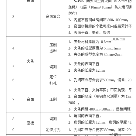
帘面
S-
350
：
向火面至背火面（0.22mm 防火
丝绳）+
2层
（10mm+10mm）防火卷帘用
射布）
3
帘面复合
2、内置不锈钢丝绳间距 800-1000mm。
3、帘面拼接缝的个数每米内各层累计不应超
4、表面平直、美观、整洁
±0.07mm
1、夹条材料厚度为
0.8mm
压制
4
2、夹条的成型厚度为 5mm±1mm
成型
3、夹条的成型宽度为 35mm±2mm
夹条
1、夹条的表面平直
5
切割
2、夹条的长度为±2mm
定位
6
1、孔间距应符合要求500mm，误差± 20m
打孔
1、夹条平直、夹持牢固；帘面美观、平
2、帘面的厚度（用钢直尺测量）为 13mm±1mm
7
帘面
压制
200）；
3、夹条间距 400mm-500mm，螺栓间距 50
1、角钢的表面平直，
8
切割
2、角钢的长度为±2mm，角钢的厚度 4±0.
座板
9
定位打孔
1、孔间距应符合要求380mm，误差±20
±0.09mm