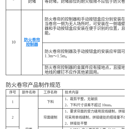
封堵
等封堵，封堵部位的耐火极限不应低于防火卷
防火卷帘的控制器和手动按钮盒应分别安装在
当卷帘一侧为无人场所时，可安装在一侧墙壁
器和手动按钮盒应安装在便于识别的位置，且
能。
防火卷帘
10
控制器
防火卷帘控制器及手动按钮盒的安装应牢固可
1.3m～1.5m。
防火卷帘控制器的金属件应有接地点，且接地
地线的螺钉不应作其他紧固用。
防火卷帘产品制作规范
序号
部件名称
工序名称
技术
内容
1、裁剪平整，无破损
1
下料
2、下料尺寸误差不超过 10mm。
1、要求帘面的受力缝用双线缝制，拼接缝
2
帘面缝制
可采用单线缝制，拼接缝处的搭接量不应小
2、拼接处平整