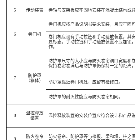
5
传动装置
卷轴与支架板应牢固地安装在混凝土结构或预
卷门机应按产品说明书要求安装，且应牢固可
6
卷门机
卷门机应设有手动拉链和手动速放装置，其安
显标志。手动拉链和手动速放装置不应加锁，
作。
防护罩尺寸的大小应与防火卷帘洞口宽度和卷
保持卷帘卷满后与防护罩仍保持一定的距离，
防护罩
7
（箱体）
防护罩靠近卷门机处，应留有检修口。
防护罩的耐火性能应与防火卷帘相同。
温控释放
8
温控释放装置的安装位置应符合设计和产品说
装置
防火卷帘
防火卷帘、防护罩等与楼板、梁和墙、柱之间
9